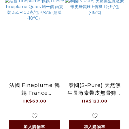
法國 Fineplume 鵪
泰國(S-Pure) 天然無
鶉 France
生長激素帶皮無骨雞上
Fineplume Quails
髀扒 1公斤/包 (-18℃)
HK$69.00
HK$123.00
均一價 兩隻裝 350-
400克/包 +/-5% (急
凍 -18°C）
加入購物車
加入購物車