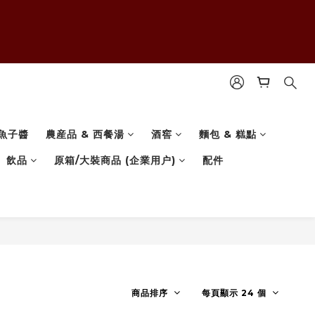
魚子醬
農産品 & 西餐湯
酒窖
麵包 & 糕點
飲品
原箱/大裝商品 (企業用户)
配件
商品排序
每頁顯示 24 個