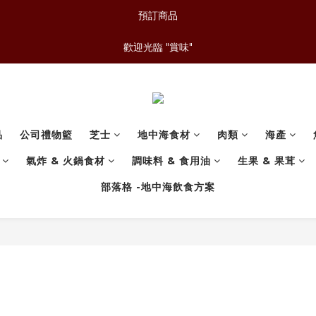
預訂商品
歡迎光臨 "賞味"
品
公司禮物籃
芝士
地中海食材
肉類
海產
氣炸 & 火鍋食材
調味料 & 食用油
生果 & 果茸
部落格 -地中海飲食方案