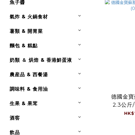
魚子醬
氣炸 & 火鍋食材
薯類 & 開胃菜
麵包 & 糕點
奶類 ＆ 烘焙 & 香港鮮蛋液
農産品 & 西餐湯
調味料 & 食用油
德國金寶
生果 & 果茸
2.3公斤/
HK$
酒窖
飲品