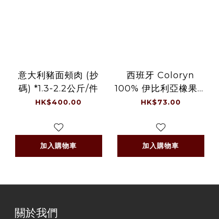
意大利豬面頰肉 (抄
西班牙 Coloryn
碼) *1.3-2.2公斤/件
100% 伊比利亞橡果黑
毛豬梅頭肉片 Spain
HK$400.00
HK$73.00
Coloryn 100%
Iberian Bellota
Pork Half Collar
加入購物車
加入購物車
Slices 250克 /包
+/-5% (-18°C)
關於我們