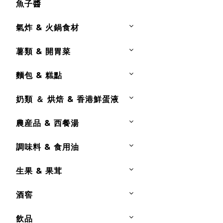
魚子醬
氣炸 & 火鍋食材
薯類 & 開胃菜
麵包 & 糕點
奶類 ＆ 烘焙 & 香港鮮蛋液
農産品 & 西餐湯
調味料 & 食用油
生果 & 果茸
酒窖
飲品