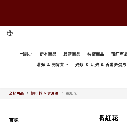
"賞味"
所有商品
最新商品
特價商品
預訂商
薯類 & 開胃菜
奶類 ＆ 烘焙 & 香港鮮蛋液
全部商品
調味料 & 食用油
番紅花
番紅花
嘗味