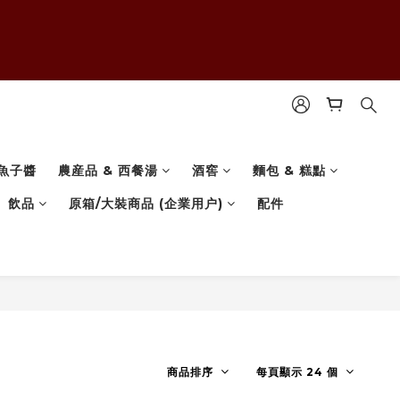
魚子醬
農産品 & 西餐湯
酒窖
麵包 & 糕點
飲品
原箱/大裝商品 (企業用户)
配件
商品排序
每頁顯示 24 個