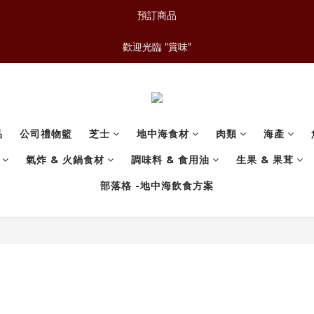
預訂商品
歡迎光臨 "賞味"
品
公司禮物籃
芝士
地中海食材
肉類
海產
氣炸 & 火鍋食材
調味料 & 食用油
生果 & 果茸
部落格 -地中海飲食方案