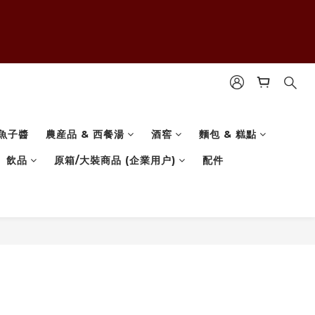
魚子醬
農産品 & 西餐湯
酒窖
麵包 & 糕點
飲品
原箱/大裝商品 (企業用户)
配件