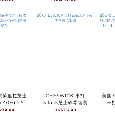
Cheese Shredded 1
千克/包 +/-5% (急凍，
負18℃)
馬蘇里拉芝士
CHESWICK 車打
美國 
0%) 2.5公
&Jack芝士碎零售裝
車打
包 (急凍 -18℃)
(2LB)
M
230.00
HK$113.00