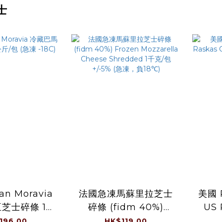
士
n Moravia
法國急凍馬蘇里拉芝士
美國 
芝士碎條 1公
碎條 (fidm 40%)
US 
急凍 -18C)
Frozen Mozzarella
Che
196.00
HK$119.00