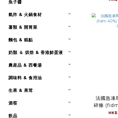
魚子醬
氣炸 & 火鍋食材
薯類 & 開胃菜
麵包 & 糕點
奶類 ＆ 烘焙 & 香港鮮蛋液
農産品 & 西餐湯
調味料 & 食用油
生果 & 果茸
法國急凍
酒窖
碎條 (fidm 4
斤/
HK$
飲品