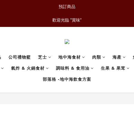
預訂商品
歡迎光臨 "賞味"
品
公司禮物籃
芝士
地中海食材
肉類
海產
氣炸 & 火鍋食材
調味料 & 食用油
生果 & 果茸
部落格 -地中海飲食方案