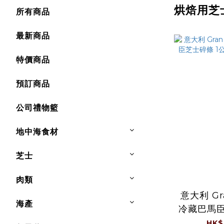
烘焙用芝
所有商品
最新商品
特價商品
預訂商品
公司禮物籃
地中海食材
芝士
肉類
意大利 Gra
海產
冷藏巴馬臣
斤/包 (
HK$