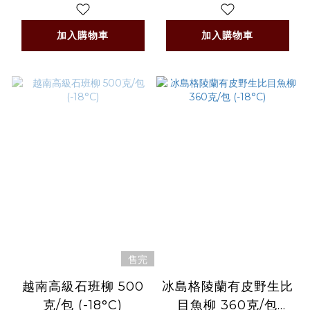
,400克 / 包 +/-5%
-18C)
(急凍 -18°C)
加入購物車
加入購物車
售完
越南高級石班柳 500
冰島格陵蘭有皮野生比
克/包 (-18°C)
目魚柳 360克/包