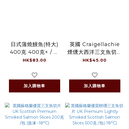
日式蒲燒鰻魚(特大)
英國 Craigellachie
400克 400克+ / 包
煙燻大西洋三文魚切片
+/-5% (-18°C)
UK Craigellachie
HK$83.00
HK$45.00
Smoked Atlantic
Salmon Slices 100
克 /包 (急凍 -18℃)
加入購物車
加入購物車