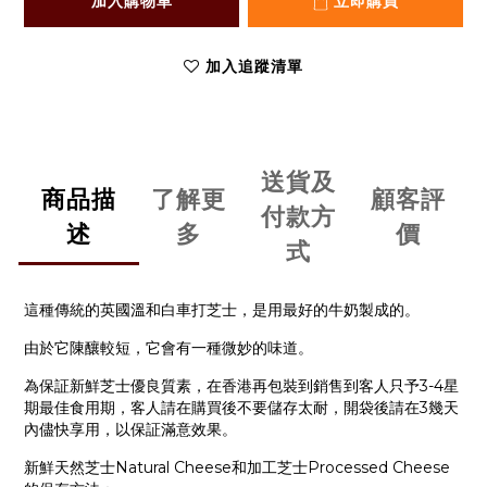
加入購物車
立即購買
加入追蹤清單
送貨及
商品描
了解更
顧客評
付款方
述
多
價
式
這種傳統的英國溫和白車打芝士，是用最好的牛奶製成的。
由於它
陳釀較短
，它會有一種微妙的味道。
為保証新鮮芝士優良質素，在香港再包裝到銷售到客人只予3-4星
期最佳食用期，客人請在購買後不要儲存太耐，開袋後請在3幾天
內儘快享用，以保証滿意效果。
新鮮天然芝士Natural Cheese和加工芝士Processed Cheese