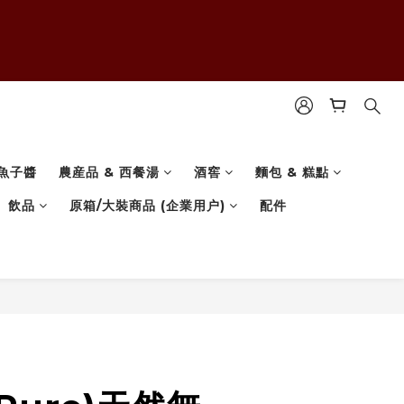
魚子醬
農産品 & 西餐湯
酒窖
麵包 & 糕點
飲品
原箱/大裝商品 (企業用户)
配件
立即購買