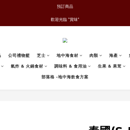
預訂商品
歡迎光臨 "賞味"
品
公司禮物籃
芝士
地中海食材
肉類
海產
氣炸 & 火鍋食材
調味料 & 食用油
生果 & 果茸
部落格 -地中海飲食方案