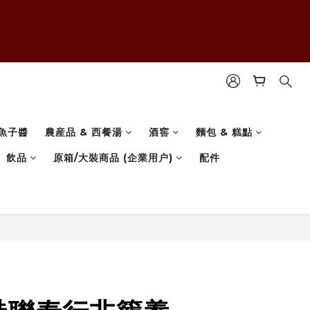
魚子醬
農産品 & 西餐湯
酒窖
麵包 & 糕點
飲品
原箱/大裝商品 (企業用户)
配件
立即購買