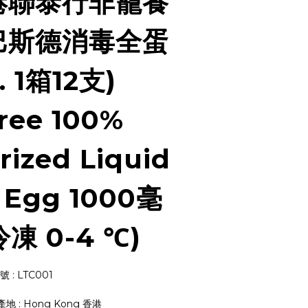
港聯泰行非籠養
 巴斯德消毒全蛋
. 1箱12支)
ree 100%
rized Liquid
 Egg 1000毫
冷凍 0-4 ℃)
 : LTC001
 原產地 : Hong Kong 香港