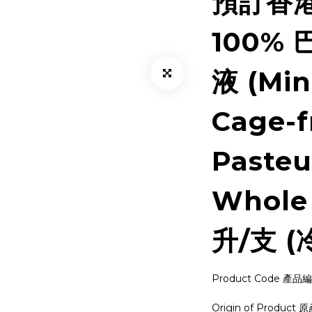
預訂香
100%
液 (Min
Cage-f
Pasteu
Whole
升/支 (
Product Code 產品編號
Origin of Product