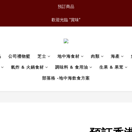
預訂商品
歡迎光臨 "賞味"
品
公司禮物籃
芝士
地中海食材
肉類
海產
氣炸 & 火鍋食材
調味料 & 食用油
生果 & 果茸
部落格 -地中海飲食方案