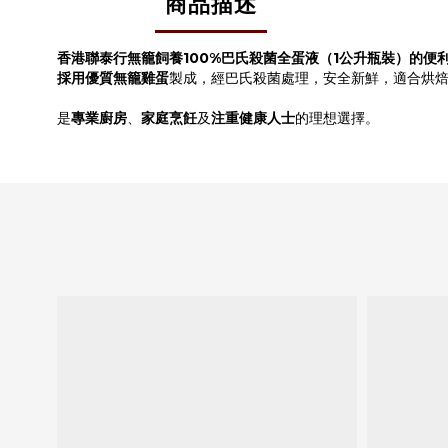
商品描述
香港聯泰行無籠飼養100%巴氏殺菌全蛋液（1公升瓶裝）
的便
採用
優質無籠雞蛋
製成，經巴氏殺菌處理，安全新鮮，適合烘
是
專業廚房
、
家庭烹飪
及
注重健康人士
的理想選擇。