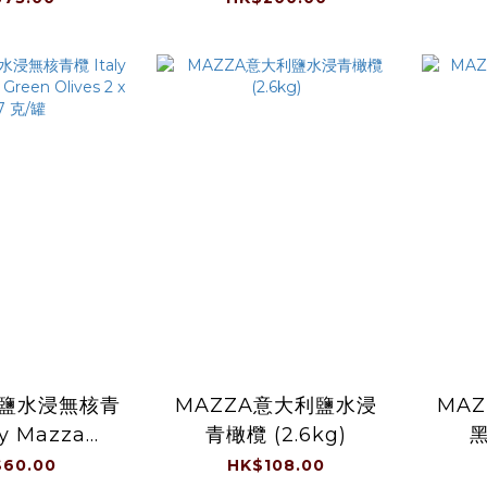
 毫升/樽
Capper Berry ) in
Ol
Vinegar 1.6 千克/ 瓶
利鹽水浸無核青
MAZZA意大利鹽水浸
MA
zza
青橄欖 (2.6kg)
黑
reen Olives
60.00
HK$108.00