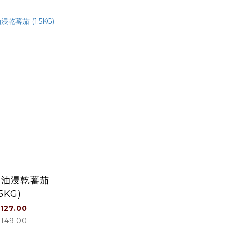
397 克/罐
A 油浸乾蕃茄
.5KG)
127.00
149.00