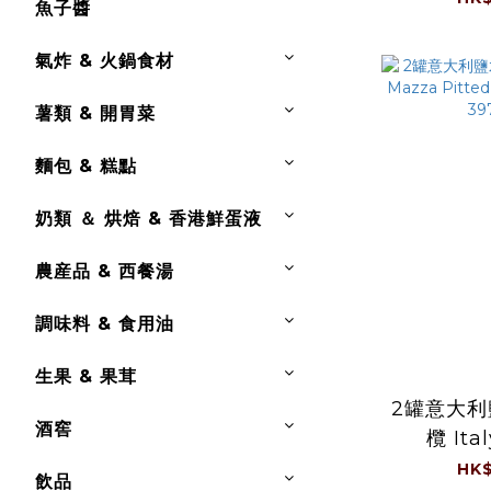
魚子醬
720
氣炸 & 火鍋食材
薯類 & 開胃菜
麵包 & 糕點
奶類 ＆ 烘焙 & 香港鮮蛋液
農産品 & 西餐湯
調味料 & 食用油
生果 & 果茸
2罐意大
酒窖
欖 Italy Ma
Pitted G
HK$
飲品