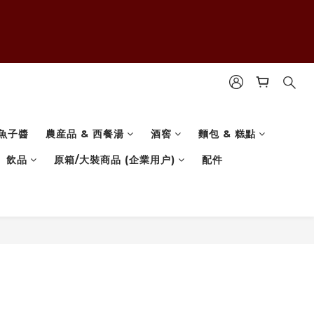
魚子醬
農産品 & 西餐湯
酒窖
麵包 & 糕點
飲品
原箱/大裝商品 (企業用户)
配件