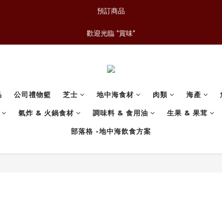
預訂商品
歡迎光臨 "賞味"
品
公司禮物籃
芝士
地中海食材
肉類
海產
氣炸 & 火鍋食材
調味料 & 食用油
生果 & 果茸
部落格 -地中海飲食方案